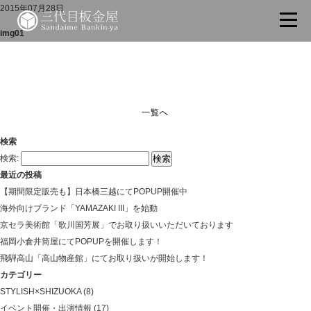
2015年07月28日
img01
一覧へ
検索
検索:
最近の投稿
【期間限定販売も】日本橋三越にてPOPUP開催中
海外向けブランド「YAMAZAKI III」を始動
京セラ美術館「歌川国芳展」でお取り扱いいただいております
福岡小倉井筒屋にてPOPUPを開催します！
飛騨高山「高山物産館」にてお取り扱いが開始します！
カテゴリー
STYLISH×SHIZUOKA
(8)
イベント開催・出演情報
(17)