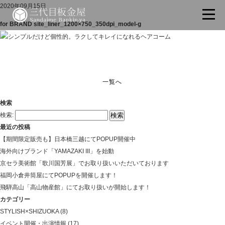
2020年09月15日
for BRAND site_liner_1200×750_350dpi_model-g
一覧へ
検索
検索:
最近の投稿
【期間限定販売も】日本橋三越にてPOPUP開催中
海外向けブランド「YAMAZAKI III」を始動
京セラ美術館「歌川国芳展」でお取り扱いいただいております
福岡小倉井筒屋にてPOPUPを開催します！
飛騨高山「高山物産館」にてお取り扱いが開始します！
カテゴリー
STYLISH×SHIZUOKA
(8)
イベント開催・出演情報
(17)