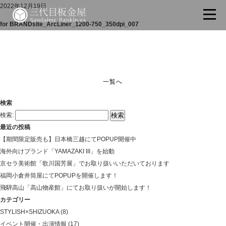
2022年12月19日
for BRANDsite_ArcLiner_1200-750_350dpi_007
一覧へ
検索
検索:
最近の投稿
【期間限定販売も】日本橋三越にてPOPUP開催中
海外向けブランド「YAMAZAKI III」を始動
京セラ美術館「歌川国芳展」でお取り扱いいただいております
福岡小倉井筒屋にてPOPUPを開催します！
飛騨高山「高山物産館」にてお取り扱いが開始します！
カテゴリー
STYLISH×SHIZUOKA
(8)
イベント開催・出演情報
(17)