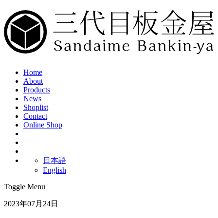
Home
About
Products
News
Shoplist
Contact
Online Shop
日本語
English
Toggle Menu
2023年07月24日