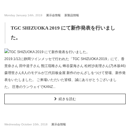
Monday January 14th, 2019
展示会情報
新製品情報
TGC SHIZUOKA 2019 にて新作発表を行いまし
た。
2019.1/12に静岡ツインメッセで行われた「TGC SHIZUOKA 2019」にて、香
里奈さん 田中道子さん 熊江琉唯さん 蜂谷晏海さん 松村沙友理さん(乃木坂46)
森理世さん6人のモデルが三代目板金屋 新作のかんざしをつけて登場、新作発
表をいたしました。 ご来場いただいた皆様、誠にありがとうございまし
た。 圧巻のランウェイでKANZ...
続きを読む
Wednesday October 10th, 2018
展示会情報