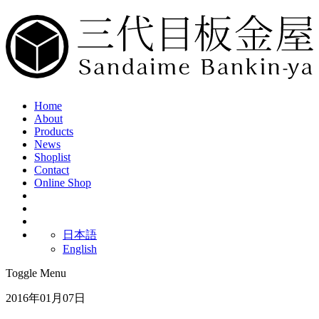
Home
About
Products
News
Shoplist
Contact
Online Shop
日本語
English
Toggle Menu
2016年01月07日