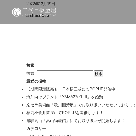
2022年12月19日
arcliner-title
検索
検索:
最近の投稿
【期間限定販売も】日本橋三越にてPOPUP開催中
海外向けブランド「YAMAZAKI III」を始動
京セラ美術館「歌川国芳展」でお取り扱いいただいておりま
福岡小倉井筒屋にてPOPUPを開催します！
飛騨高山「高山物産館」にてお取り扱いが開始します！
カテゴリー