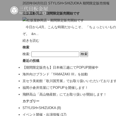
2020年04月01日
STYLISH×SHIZUOKA
期間限定販売情報
松坂屋静岡店・期間限定販売開始です
今日から4月。こんな時期だからこそ、 「ちょっといいもの
ぞ。 &n...
続きを読む
検索
検索:
最近の投稿
【期間限定販売も】日本橋三越にてPOPUP開催中
海外向けブランド「YAMAZAKI III」を始動
京セラ美術館「歌川国芳展」でお取り扱いいただいておりま
福岡小倉井筒屋にてPOPUPを開催します！
飛騨高山「高山物産館」にてお取り扱いが開始します！
カテゴリー
STYLISH×SHIZUOKA
(8)
イベント開催・出演情報
(17)