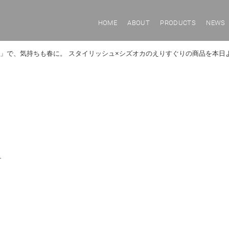
HOME
ABOUT
PRODUCTS
NEWS
」で、気持ちも春に。 スタイリッシュ×シズオカのえりすぐりの商品を本日
す