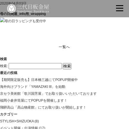
2020年04月03日
母の日関連_info用_wrapping
一覧へ
検索
検索:
最近の投稿
【期間限定販売も】日本橋三越にてPOPUP開催中
海外向けブランド「YAMAZAKI III」を始動
京セラ美術館「歌川国芳展」でお取り扱いいただいております
福岡小倉井筒屋にてPOPUPを開催します！
飛騨高山「高山物産館」にてお取り扱いが開始します！
カテゴリー
STYLISH×SHIZUOKA
(8)
イベント開催・出演情報
(17)