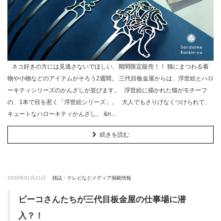
ネコ好きの方には見逃さないでほしい、期間限定販売！！ 猫にまつわる着
物や小物などのアイテムがそろう2週間。 三代目板金屋からは、浮世絵とハロ
ーキティシリーズのかんざしが並びます。 浮世絵に描かれた猫がモチーフ
の、1本で目を惹く「浮世絵シリーズ」。 大人でもさりげなくつけられて、
キュートなハローキティかんざし。 &n...
続きを読む
2020年01月21日
雑誌・テレビなどメディア掲載情報
ピーコさんたちが三代目板金屋の仕事場に潜
入？！