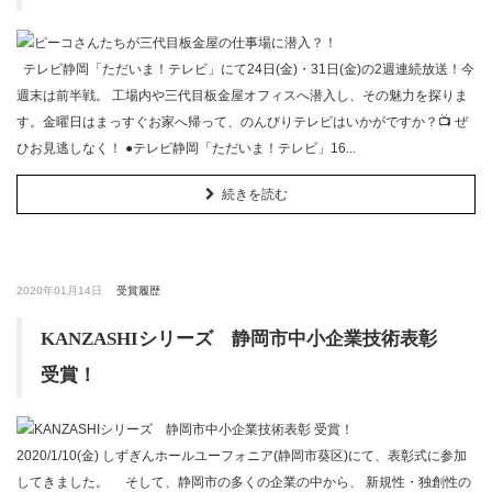
テレビ静岡「ただいま！テレビ」にて24日(金)・31日(金)の2週連続放送！今
週末は前半戦。 工場内や三代目板金屋オフィスへ潜入し、その魅力を探りま
す。金曜日はまっすぐお家へ帰って、のんびりテレビはいかがですか？📺 ぜ
ひお見逃しなく！ ●テレビ静岡「ただいま！テレビ」16...
続きを読む
2020年01月14日
受賞履歴
KANZASHIシリーズ 静岡市中小企業技術表彰
受賞！
2020/1/10(金) しずぎんホールユーフォニア(静岡市葵区)にて、表彰式に参加
してきました。 そして、静岡市の多くの企業の中から、 新規性・独創性の