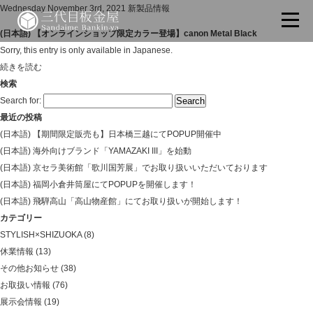
Wednesday November 3rd, 2021
新製品情報
(日本語) 【オンラインショップ限定カラー登場】canon Metal Black
Sorry, this entry is only available in Japanese.
続きを読む
検索
Search for:
最近の投稿
(日本語) 【期間限定販売も】日本橋三越にてPOPUP開催中
(日本語) 海外向けブランド「YAMAZAKI III」を始動
(日本語) 京セラ美術館「歌川国芳展」でお取り扱いいただいております
(日本語) 福岡小倉井筒屋にてPOPUPを開催します！
(日本語) 飛騨高山「高山物産館」にてお取り扱いが開始します！
カテゴリー
STYLISH×SHIZUOKA
(8)
休業情報
(13)
その他お知らせ
(38)
お取扱い情報
(76)
展示会情報
(19)