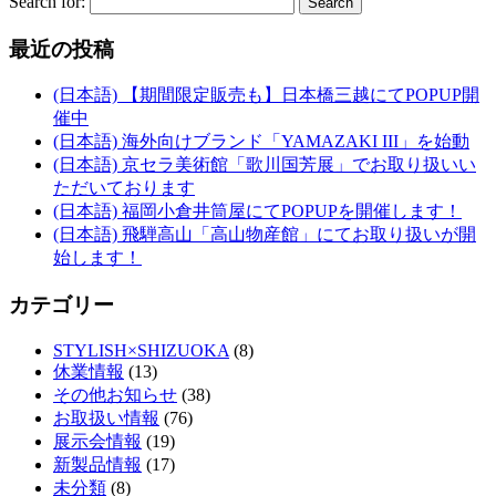
Search for:
最近の投稿
(日本語) 【期間限定販売も】日本橋三越にてPOPUP開
催中
(日本語) 海外向けブランド「YAMAZAKI III」を始動
(日本語) 京セラ美術館「歌川国芳展」でお取り扱いい
ただいております
(日本語) 福岡小倉井筒屋にてPOPUPを開催します！
(日本語) 飛騨高山「高山物産館」にてお取り扱いが開
始します！
カテゴリー
STYLISH×SHIZUOKA
(8)
休業情報
(13)
その他お知らせ
(38)
お取扱い情報
(76)
展示会情報
(19)
新製品情報
(17)
未分類
(8)