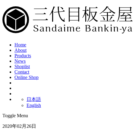
Home
About
Products
News
Shoplist
Contact
Online Shop
日本語
English
Toggle Menu
2020年02月26日