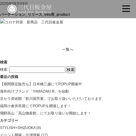
2020年08月03日
パーテーション_リリース_info用_product
一覧へ
検索
検索:
最近の投稿
【期間限定販売も】日本橋三越にてPOPUP開催中
海外向けブランド「YAMAZAKI III」を始動
京セラ美術館「歌川国芳展」でお取り扱いいただいております
福岡小倉井筒屋にてPOPUPを開催します！
飛騨高山「高山物産館」にてお取り扱いが開始します！
カテゴリー
STYLISH×SHIZUOKA
(8)
イベント開催・出演情報
(17)