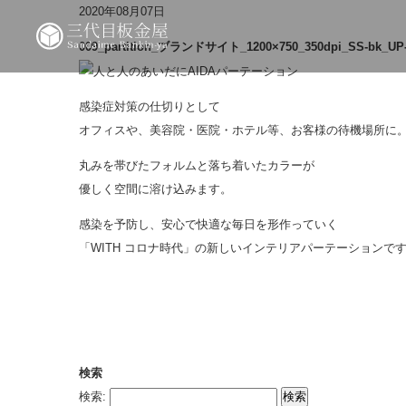
2020年08月07日
009_partition_ブランドサイト_1200×750_350dpi_SS-bk_UP-
感染症対策の仕切りとして
オフィスや、美容院・医院・ホテル等、お客様の待機場所に
丸みを帯びたフォルムと落ち着いたカラーが
優しく空間に溶け込みます。
感染を予防し、安心で快適な毎日を形作っていく
「WITH コロナ時代」の新しいインテリアパーテーションで
検索
検索: