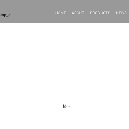
HOME
ABOUT
PRODUCTS
NEWS
top_cl
。
す。
一覧へ