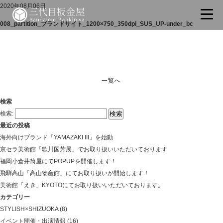
2020年08月06日
008_partition_ブランドサイト_1200×750_350dpi_SUS_UP-under_bc
一覧へ
検索
検索:
最近の投稿
海外向けブランド「YAMAZAKI III」を始動
京セラ美術館「歌川国芳展」でお取り扱いいただいております
福岡小倉井筒屋にてPOPUPを開催します！
飛騨高山「高山物産館」にてお取り扱いが開始します！
美術館「えき」KYOTOにてお取り扱いいただいております。
カテゴリー
STYLISH×SHIZUOKA
(8)
イベント開催・出演情報
(16)