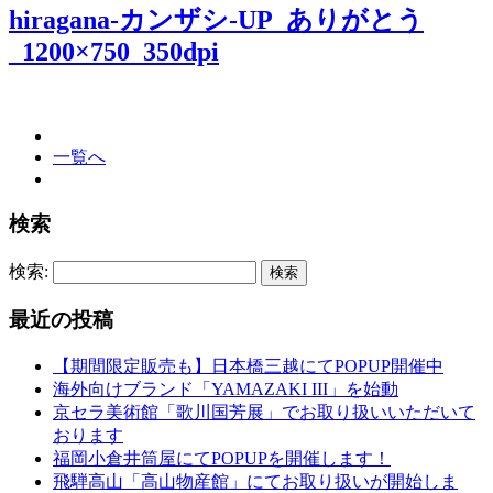
hiragana-カンザシ-UP_ありがとう
_1200×750_350dpi
一覧へ
検索
検索:
最近の投稿
【期間限定販売も】日本橋三越にてPOPUP開催中
海外向けブランド「YAMAZAKI III」を始動
京セラ美術館「歌川国芳展」でお取り扱いいただいて
おります
福岡小倉井筒屋にてPOPUPを開催します！
飛騨高山「高山物産館」にてお取り扱いが開始しま