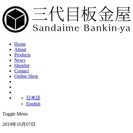
Home
About
Products
News
Shoplist
Contact
Online Shop
日本語
English
Toggle Menu
2019年10月07日