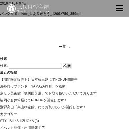
2019年10月07日
バングル-S-silver_L-ありがとう_1200×750_350dpi
一覧へ
検索
検索:
最近の投稿
【期間限定販売も】日本橋三越にてPOPUP開催中
海外向けブランド「YAMAZAKI III」を始動
京セラ美術館「歌川国芳展」でお取り扱いいただいております
福岡小倉井筒屋にてPOPUPを開催します！
飛騨高山「高山物産館」にてお取り扱いが開始します！
カテゴリー
STYLISH×SHIZUOKA
(8)
イベント開催・出演情報
(17)