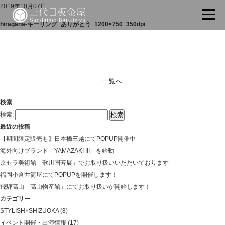
2019年10月07日
hiragana-キーリング_ありがとう_1200×750_350dpi
一覧へ
検索
検索:
最近の投稿
【期間限定販売も】日本橋三越にてPOPUP開催中
海外向けブランド「YAMAZAKI III」を始動
京セラ美術館「歌川国芳展」でお取り扱いいただいております
福岡小倉井筒屋にてPOPUPを開催します！
飛騨高山「高山物産館」にてお取り扱いが開始します！
カテゴリー
STYLISH×SHIZUOKA
(8)
イベント開催・出演情報
(17)