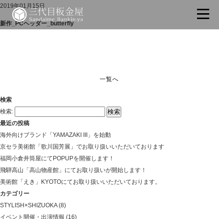
2019年01月15日
新作_PCヘッダー_butterfly
一覧へ
検索
検索:
最近の投稿
海外向けブランド「YAMAZAKI III」を始動
京セラ美術館「歌川国芳展」でお取り扱いいただいております
福岡小倉井筒屋にてPOPUPを開催します！
飛騨高山「高山物産館」にてお取り扱いが開始します！
美術館「えき」KYOTOにてお取り扱いいただいております。
カテゴリー
STYLISH×SHIZUOKA
(8)
イベント開催・出演情報
(16)