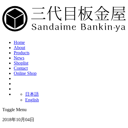
Home
About
Products
News
Shoplist
Contact
Online Shop
日本語
English
Toggle Menu
2018年10月04日