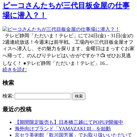
ピーコさんたちが三代目板金屋の仕事
場に潜入？！
テレビ静岡「ただいま！テレビ」にて24日(金)・31日(金)の
2週連続放送！今週末は前半戦。 工場内や三代目板金屋オフ
ィスへ潜入し、その魅力を探ります。金曜日はまっすぐお家
へ帰って、のんびりテレビはいかがですか？📺 ぜひお見逃
しなく！ ●テレビ静岡「ただいま！テレビ」16...
続きを読む
検索
検索:
最近の投稿
【期間限定販売も】日本橋三越にてPOPUP開催中
海外向けブランド「YAMAZAKI III」を始動
京セラ美術館「歌川国芳展」でお取り扱いいただいて