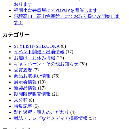
おります
福岡小倉井筒屋にてPOPUPを開催します！
飛騨高山「高山物産館」にてお取り扱いが開始しま
す！
カテゴリー
STYLISH×SHIZUOKA
(8)
イベント開催・出演情報
(17)
お届け・お休み情報
(13)
キャンペーン・その他お知らせ
(38)
受賞履歴
(7)
商品お取扱い情報
(76)
展示会情報
(19)
新製品情報
(17)
期間限定販売情報
(21)
未分類
(8)
特集記事
(5)
製作過程・職人のこだわり
(4)
雑誌・テレビなどメディア掲載情報
(57)