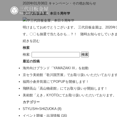
2020年01月08日
キャンペーン・その他お知らせ
🎊三代目板金屋、本日５周年🎊
明けましておめでとうございます。 三代目板金屋は、2020年
す。〇〇も抽選で当たるかも…？！ 随時お知らせしていきます
続きを読む
検索
検索:
最近の投稿
海外向けブランド「YAMAZAKI III」を始動
京セラ美術館「歌川国芳展」でお取り扱いいただいておりま
福岡小倉井筒屋にてPOPUPを開催します！
飛騨高山「高山物産館」にてお取り扱いが開始します！
美術館「えき」KYOTOにてお取り扱いいただいております。
カテゴリー
STYLISH×SHIZUOKA
(8)
イベント開催・出演情報
(16)