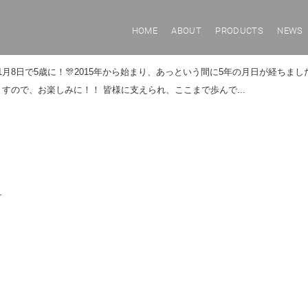
HOME
ABOUT
PRODUCTS
NEWS
1月8日で5歳に！🎊2015年から始まり、あっという間に5年の月日が経ちま
ので、お楽しみに！！ 皆様に支えられ、ここまで歩んで...
す