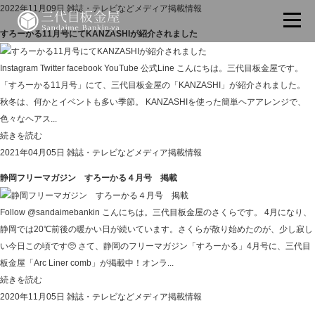
2022年11月09日
雑誌・テレビなどメディア掲載情報
すろーかる11月号にてKANZASHIが紹介されました
Instagram Twitter facebook YouTube 公式Line こんにちは。三代目板金屋です。
「すろーかる11月号」にて、三代目板金屋の「KANZASHI」が紹介されました。
秋冬は、何かとイベントも多い季節。 KANZASHIを使った簡単ヘアアレンジで、
色々なヘアス...
続きを読む
2021年04月05日
雑誌・テレビなどメディア掲載情報
静岡フリーマガジン すろーかる４月号 掲載
Follow @sandaimebankin こんにちは。三代目板金屋のさくらです。 4月になり、
静岡では20℃前後の暖かい日が続いています。さくらが散り始めたのが、少し寂し
い今日この頃です🥺 さて、静岡のフリーマガジン「すろーかる」4月号に、三代目
板金屋「Arc Liner comb」が掲載中！オンラ...
続きを読む
2020年11月05日
雑誌・テレビなどメディア掲載情報