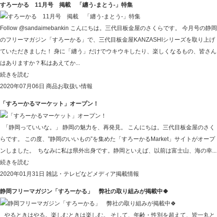
すろーかる 11月号 掲載 「纏う-まとう-」特集
Follow @sandaimebankin こんにちは。三代目板金屋のさくらです。 今月号の静岡
のフリーマガジン「すろーかる」で、三代目板金屋KANZASHIシリーズを取り上げ
ていただきました！ 身に「纏う」だけでウキウキしたり、楽しくなるもの、皆さん
はありますか？私はあえてか...
続きを読む
2020年07月06日
商品お取扱い情報
「すろーかるマーケット」オープン！
「静岡っていいな。」 静岡の魅力を、再発見。 こんにちは。三代目板金屋のさく
らです。 この度、”静岡のいいもの”を集めた「すろーかるMarket」サイトがオープ
ンしました。 ちなみに私は県外出身です。静岡といえば、以前は富士山、海の幸...
続きを読む
2020年01月31日
雑誌・テレビなどメディア掲載情報
静岡フリーマガジン「すろーかる」 弊社の取り組みが掲載中🍀
やるときはやる。楽しむときは楽しむ。 そして、年齢・性別を超えて、皆一丸と