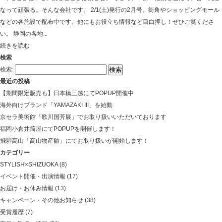
なって頑張る。そんな会社です。 2/1(土)発行の2月号。街角やショッピングモール
などの各施設で配布中です。他にもお役立ち情報など目白押し！ぜひご覧くださ
い。 静岡の各地...
続きを読む
検索
検索:
最近の投稿
【期間限定販売も】日本橋三越にてPOPUP開催中
海外向けブランド「YAMAZAKI III」を始動
京セラ美術館「歌川国芳展」でお取り扱いいただいております
福岡小倉井筒屋にてPOPUPを開催します！
飛騨高山「高山物産館」にてお取り扱いが開始します！
カテゴリー
STYLISH×SHIZUOKA
(8)
イベント開催・出演情報
(17)
お届け・お休み情報
(13)
キャンペーン・その他お知らせ
(38)
受賞履歴
(7)