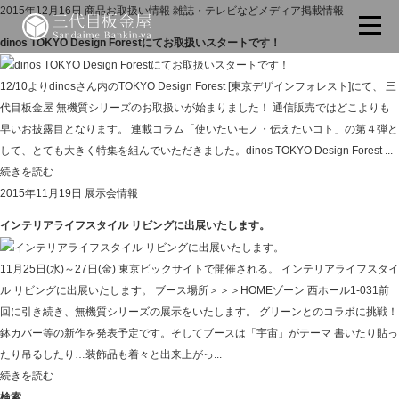
2015年12月16日
商品お取扱い情報
雑誌・テレビなどメディア掲載情報
dinos TOKYO Design Forestにてお取扱いスタートです！
12/10よりdinosさん内のTOKYO Design Forest [東京デザインフォレスト]にて、 三
代目板金屋 無機質シリーズのお取扱いが始まりました！ 通信販売ではどこよりも
早いお披露目となります。 連載コラム「使いたいモノ・伝えたいコト」の第４弾と
して、とても大きく特集を組んでいただきました。dinos TOKYO Design Forest ...
続きを読む
2015年11月19日
展示会情報
インテリアライフスタイル リビングに出展いたします。
11月25日(水)～27日(金) 東京ビックサイトで開催される。 インテリアライフスタイ
ル リビングに出展いたします。 ブース場所＞＞＞HOMEゾーン 西ホール1-031前
回に引き続き、無機質シリーズの展示をいたします。 グリーンとのコラボに挑戦！
鉢カバー等の新作を発表予定です。そしてブースは「宇宙」がテーマ 書いたり貼っ
たり吊るしたり…装飾品も着々と出来上がっ...
続きを読む
検索