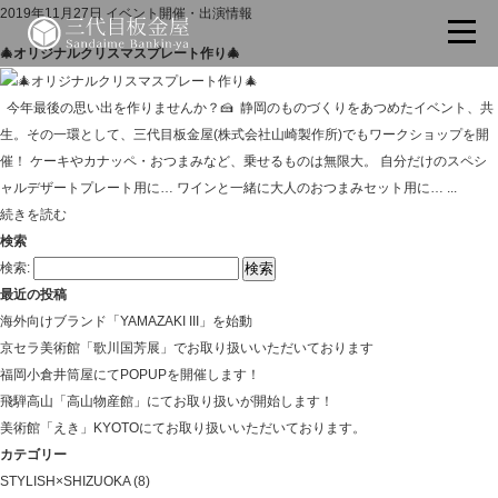
2019年11月27日
イベント開催・出演情報
🎄オリジナルクリスマスプレート作り🎄
今年最後の思い出を作りませんか？🍰 静岡のものづくりをあつめたイベント、共
生。その一環として、三代目板金屋(株式会社山崎製作所)でもワークショップを開
催！ ケーキやカナッペ・おつまみなど、乗せるものは無限大。 自分だけのスペシ
ャルデザートプレート用に… ワインと一緒に大人のおつまみセット用に… ...
続きを読む
検索
検索:
最近の投稿
海外向けブランド「YAMAZAKI III」を始動
京セラ美術館「歌川国芳展」でお取り扱いいただいております
福岡小倉井筒屋にてPOPUPを開催します！
飛騨高山「高山物産館」にてお取り扱いが開始します！
美術館「えき」KYOTOにてお取り扱いいただいております。
カテゴリー
STYLISH×SHIZUOKA
(8)