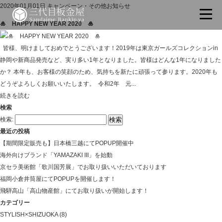
2020年01月01日
キャンペーン・その他お知らせ
🎍 HAPPY NEW YEAR 2020 🎍
皆様、明けましておめでとうございます！2019年は東京ガールズコレクションin
静岡や新商品発売など、実り多い1年となりました。皆様はどんな1年になりました
か？ 本年も、お客様の笑顔のため、気持ちを新たに頑張って参ります。2020年も
どうぞよろしくお願いいたします。 令和2年 元...
続きを読む
検索
検索:
最近の投稿
【期間限定販売も】日本橋三越にてPOPUP開催中
海外向けブランド「YAMAZAKI III」を始動
京セラ美術館「歌川国芳展」でお取り扱いいただいております
福岡小倉井筒屋にてPOPUPを開催します！
飛騨高山「高山物産館」にてお取り扱いが開始します！
カテゴリー
STYLISH×SHIZUOKA
(8)