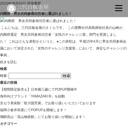
2020年09月02日
受賞履歴
内閣府 男女共同参画功労者に選ばれました！
こんにちは。三代目板金屋のさくらです。 この度弊社代表取締役社長の山崎が、
内閣府選定 男女共同参画功労者「女性のチャレンジ賞」部門を受賞しまし
た！ これはどんな表彰かというと、●この表彰は、平成15年4月に男女共同参画会
議において決定された「女性のチャレンジ支援策」において、身近なチャレンジの
事例...
続きを読む
検索
検索:
最近の投稿
【期間限定販売も】日本橋三越にてPOPUP開催中
海外向けブランド「YAMAZAKI III」を始動
京セラ美術館「歌川国芳展」でお取り扱いいただいております
福岡小倉井筒屋にてPOPUPを開催します！
飛騨高山「高山物産館」にてお取り扱いが開始します！
カテゴリー