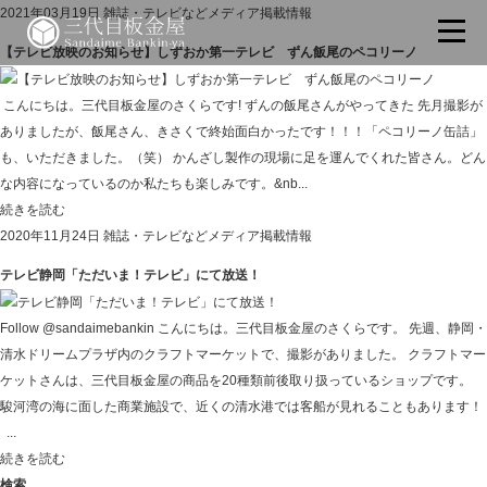
2021年03月19日
雑誌・テレビなどメディア掲載情報
【テレビ放映のお知らせ】しずおか第一テレビ ずん飯尾のペコリーノ
こんにちは。三代目板金屋のさくらです! ずんの飯尾さんがやってきた 先月撮影が
ありましたが、飯尾さん、きさくで終始面白かったです！！！「ペコリーノ缶詰」
も、いただきました。（笑） かんざし製作の現場に足を運んでくれた皆さん。どん
な内容になっているのか私たちも楽しみです。&nb...
続きを読む
2020年11月24日
雑誌・テレビなどメディア掲載情報
テレビ静岡「ただいま！テレビ」にて放送！
Follow @sandaimebankin こんにちは。三代目板金屋のさくらです。 先週、静岡・
清水ドリームプラザ内のクラフトマーケットで、撮影がありました。 クラフトマー
ケットさんは、三代目板金屋の商品を20種類前後取り扱っているショップです。
駿河湾の海に面した商業施設で、近くの清水港では客船が見れることもあります！
...
続きを読む
検索