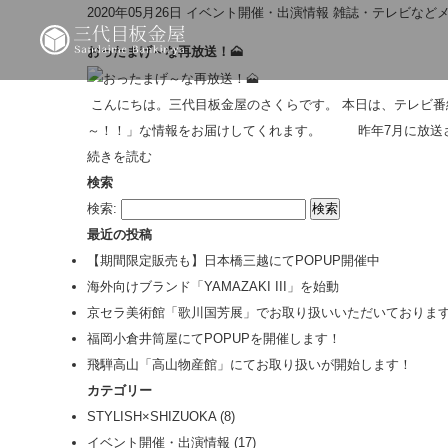
2020年05月26日
イベント開催・出演情報
雑誌・テレビなど
おったまげ～な再放送！🗻
こんにちは。三代目板金屋のさくらです。 本日は、テレビ番組
～！！」な情報をお届けしてくれます。 昨年7月に放送され
続きを読む
検索
検索:
最近の投稿
【期間限定販売も】日本橋三越にてPOPUP開催中
海外向けブランド「YAMAZAKI III」を始動
京セラ美術館「歌川国芳展」でお取り扱いいただいておりま
福岡小倉井筒屋にてPOPUPを開催します！
飛騨高山「高山物産館」にてお取り扱いが開始します！
カテゴリー
STYLISH×SHIZUOKA
(8)
イベント開催・出演情報
(17)