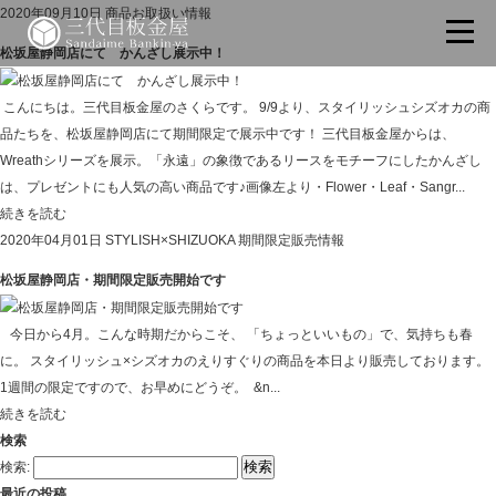
2020年09月10日
商品お取扱い情報
松坂屋静岡店にて かんざし展示中！
こんにちは。三代目板金屋のさくらです。 9/9より、スタイリッシュシズオカの商
品たちを、松坂屋静岡店にて期間限定で展示中です！ 三代目板金屋からは、
Wreathシリーズを展示。「永遠」の象徴であるリースをモチーフにしたかんざし
は、プレゼントにも人気の高い商品です♪画像左より・Flower・Leaf・Sangr...
続きを読む
2020年04月01日
STYLISH×SHIZUOKA
期間限定販売情報
松坂屋静岡店・期間限定販売開始です
今日から4月。こんな時期だからこそ、 「ちょっといいもの」で、気持ちも春
に。 スタイリッシュ×シズオカのえりすぐりの商品を本日より販売しております。
1週間の限定ですので、お早めにどうぞ。 &n...
続きを読む
検索
検索:
最近の投稿