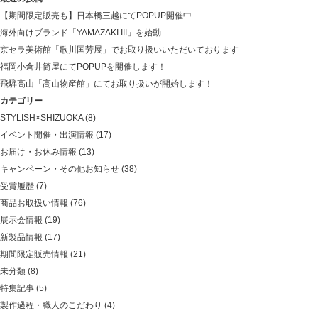
【期間限定販売も】日本橋三越にてPOPUP開催中
海外向けブランド「YAMAZAKI III」を始動
京セラ美術館「歌川国芳展」でお取り扱いいただいております
福岡小倉井筒屋にてPOPUPを開催します！
飛騨高山「高山物産館」にてお取り扱いが開始します！
カテゴリー
STYLISH×SHIZUOKA
(8)
イベント開催・出演情報
(17)
お届け・お休み情報
(13)
キャンペーン・その他お知らせ
(38)
受賞履歴
(7)
商品お取扱い情報
(76)
展示会情報
(19)
新製品情報
(17)
期間限定販売情報
(21)
未分類
(8)
特集記事
(5)
製作過程・職人のこだわり
(4)