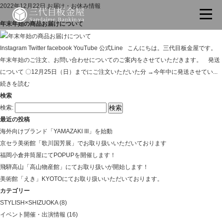
2022年12月22日
お届け・お休み情報
年末年始の商品お届けについて
Instagram Twitter facebook YouTube 公式Line こんにちは。三代目板金屋です。
年末年始のご注文、お問い合わせについてのご案内をさせていただきます。 発送
について 〇12月25日（日）までにご注文いただいた分 →今年中に発送させてい...
続きを読む
検索
検索:
最近の投稿
海外向けブランド「YAMAZAKI III」を始動
京セラ美術館「歌川国芳展」でお取り扱いいただいております
福岡小倉井筒屋にてPOPUPを開催します！
飛騨高山「高山物産館」にてお取り扱いが開始します！
美術館「えき」KYOTOにてお取り扱いいただいております。
カテゴリー
STYLISH×SHIZUOKA
(8)
イベント開催・出演情報
(16)