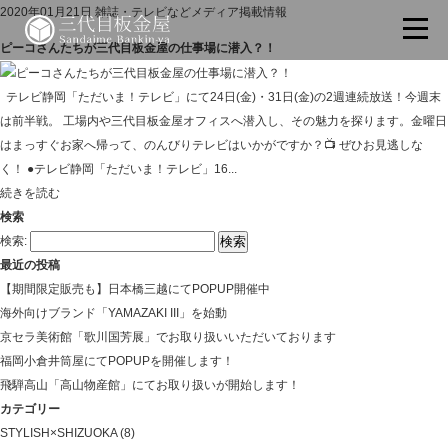
2020年01月21日
雑誌・テレビなどメディア掲載情報
ピーコさんたちが三代目板金屋の仕事場に潜入？！
テレビ静岡「ただいま！テレビ」にて24日(金)・31日(金)の2週連続放送！今週末
は前半戦。 工場内や三代目板金屋オフィスへ潜入し、その魅力を探ります。金曜日
はまっすぐお家へ帰って、のんびりテレビはいかがですか？📺 ぜひお見逃しな
く！ ●テレビ静岡「ただいま！テレビ」16...
続きを読む
検索
検索:
最近の投稿
【期間限定販売も】日本橋三越にてPOPUP開催中
海外向けブランド「YAMAZAKI III」を始動
京セラ美術館「歌川国芳展」でお取り扱いいただいております
福岡小倉井筒屋にてPOPUPを開催します！
飛騨高山「高山物産館」にてお取り扱いが開始します！
カテゴリー
STYLISH×SHIZUOKA
(8)