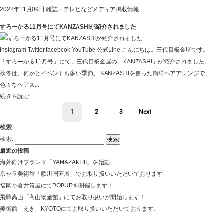
2022年11月09日
雑誌・テレビなどメディア掲載情報
すろーかる11月号にてKANZASHIが紹介されました
Instagram Twitter facebook YouTube 公式Line こんにちは。三代目板金屋です。
「すろーかる11月号」にて、三代目板金屋の「KANZASHI」が紹介されました。
秋冬は、何かとイベントも多い季節。 KANZASHIを使った簡単ヘアアレンジで、
色々なヘアス...
続きを読む
1
2
3
Next
検索
検索:
最近の投稿
海外向けブランド「YAMAZAKI III」を始動
京セラ美術館「歌川国芳展」でお取り扱いいただいております
福岡小倉井筒屋にてPOPUPを開催します！
飛騨高山「高山物産館」にてお取り扱いが開始します！
美術館「えき」KYOTOにてお取り扱いいただいております。