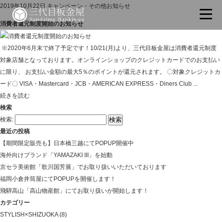
2019年10月22日
キャンペーン・その他お知らせ
消費者還元制度開始のお知らせ
※2020年6月末で終了予定です！10/21(月)より、三代目板金屋は消費者還元制度
対象店舗となっております。オンラインショップのクレジットカードでのお支払い
に限り、 お支払い金額の最大5％のポイントが還元されます。 〇対象クレジットカ
ード〇 VISA・Mastercard・JCB・AMERICAN EXPRESS・Diners Club ...
続きを読む
検索
検索:
最近の投稿
【期間限定販売も】日本橋三越にてPOPUP開催中
海外向けブランド「YAMAZAKI III」を始動
京セラ美術館「歌川国芳展」でお取り扱いいただいております
福岡小倉井筒屋にてPOPUPを開催します！
飛騨高山「高山物産館」にてお取り扱いが開始します！
カテゴリー
STYLISH×SHIZUOKA
(8)