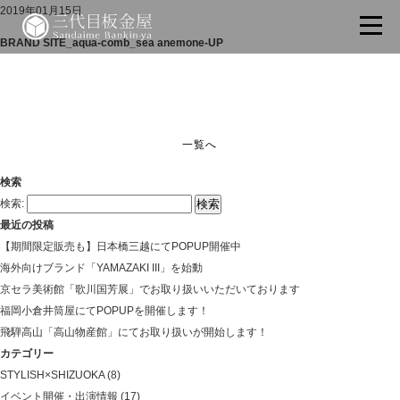
2019年01月15日
BRAND SITE_aqua-comb_sea anemone-UP
一覧へ
検索
検索:
最近の投稿
【期間限定販売も】日本橋三越にてPOPUP開催中
海外向けブランド「YAMAZAKI III」を始動
京セラ美術館「歌川国芳展」でお取り扱いいただいております
福岡小倉井筒屋にてPOPUPを開催します！
飛騨高山「高山物産館」にてお取り扱いが開始します！
カテゴリー
STYLISH×SHIZUOKA
(8)
イベント開催・出演情報
(17)