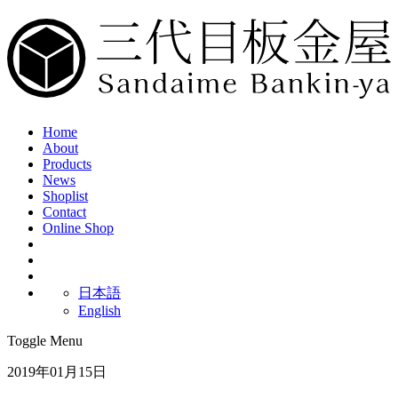
Home
About
Products
News
Shoplist
Contact
Online Shop
日本語
English
Toggle Menu
2019年01月15日