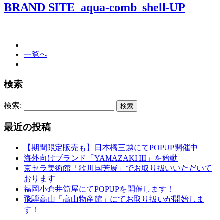
BRAND SITE_aqua-comb_shell-UP
一覧へ
検索
検索:
最近の投稿
【期間限定販売も】日本橋三越にてPOPUP開催中
海外向けブランド「YAMAZAKI III」を始動
京セラ美術館「歌川国芳展」でお取り扱いいただいて
おります
福岡小倉井筒屋にてPOPUPを開催します！
飛騨高山「高山物産館」にてお取り扱いが開始しま
す！