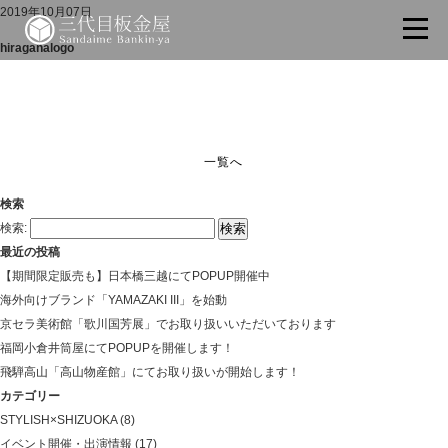
2019年10月07日
hiraganalogo
一覧へ
検索
検索:
最近の投稿
【期間限定販売も】日本橋三越にてPOPUP開催中
海外向けブランド「YAMAZAKI III」を始動
京セラ美術館「歌川国芳展」でお取り扱いいただいております
福岡小倉井筒屋にてPOPUPを開催します！
飛騨高山「高山物産館」にてお取り扱いが開始します！
カテゴリー
STYLISH×SHIZUOKA
(8)
イベント開催・出演情報
(17)