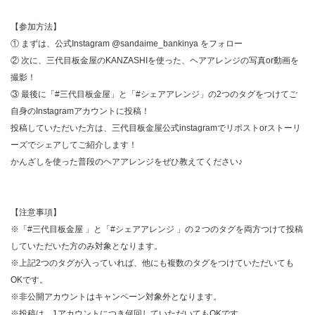
【参加方法】
① まずは、公式Instagram
@sandaime_bankinya
をフォロー
② 次に、三代目板金屋のKANZASHIを使った、ヘアアレンジの写真or動画を
撮影！
③ 最後に「
#三代目板金屋
」と「
#シェアアレンジ
」の2つのタグをつけてご
自身のInstagramアカウントに投稿！
投稿していただいた方は、三代目板金屋公式instagramでリポストorストーリ
ーズでシェアしてご紹介します！
かんざしを使った普段のヘアアレンジをぜひ教えてください♪
【注意事項】
※「
#三代目板金屋
」と「
#シェアアレンジ
」の２つのタグを両方つけて投稿
していただいた方のみ対象となります。
※上記2つのタグが入っていれば、他にも複数のタグをつけていただいても
OKです。
※非公開アカウントはキャンペーン対象外となります。
※投稿は、1アカウントにつき何回していただいてもOKです。