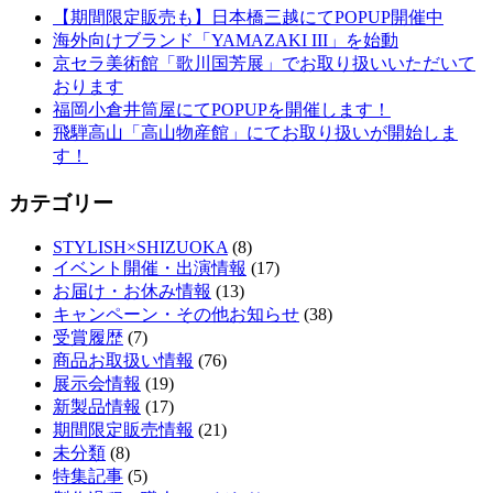
【期間限定販売も】日本橋三越にてPOPUP開催中
海外向けブランド「YAMAZAKI III」を始動
京セラ美術館「歌川国芳展」でお取り扱いいただいて
おります
福岡小倉井筒屋にてPOPUPを開催します！
飛騨高山「高山物産館」にてお取り扱いが開始しま
す！
カテゴリー
STYLISH×SHIZUOKA
(8)
イベント開催・出演情報
(17)
お届け・お休み情報
(13)
キャンペーン・その他お知らせ
(38)
受賞履歴
(7)
商品お取扱い情報
(76)
展示会情報
(19)
新製品情報
(17)
期間限定販売情報
(21)
未分類
(8)
特集記事
(5)