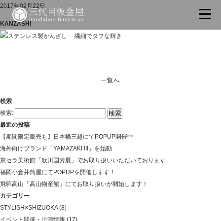
2017年02月22日
KANZASHI
一覧へ
検索
検索:
最近の投稿
【期間限定販売も】日本橋三越にてPOPUP開催中
海外向けブランド「YAMAZAKI III」を始動
京セラ美術館「歌川国芳展」でお取り扱いいただいております
福岡小倉井筒屋にてPOPUPを開催します！
飛騨高山「高山物産館」にてお取り扱いが開始します！
カテゴリー
STYLISH×SHIZUOKA
(8)
イベント開催・出演情報
(17)