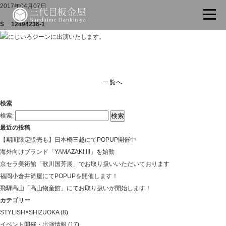
2017年04月07日
S__12894236-1
一覧へ
検索
検索:
最近の投稿
【期間限定販売も】日本橋三越にてPOPUP開催中
海外向けブランド「YAMAZAKI III」を始動
京セラ美術館「歌川国芳展」でお取り扱いいただいております
福岡小倉井筒屋にてPOPUPを開催します！
飛騨高山「高山物産館」にてお取り扱いが開始します！
カテゴリー
STYLISH×SHIZUOKA
(8)
イベント開催・出演情報
(17)