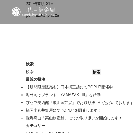
2017年01月31日
pc_knzs03_pic02a
検索
検索:
最近の投稿
【期間限定販売も】日本橋三越にてPOPUP開催中
海外向けブランド「YAMAZAKI III」を始動
京セラ美術館「歌川国芳展」でお取り扱いいただいておりま
福岡小倉井筒屋にてPOPUPを開催します！
飛騨高山「高山物産館」にてお取り扱いが開始します！
カテゴリー