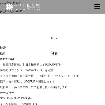
2017年01月31日
pc_knzs_main01
一覧へ
検索
検索:
最近の投稿
【期間限定販売も】日本橋三越にてPOPUP開催中
海外向けブランド「YAMAZAKI III」を始動
京セラ美術館「歌川国芳展」でお取り扱いいただいております
福岡小倉井筒屋にてPOPUPを開催します！
飛騨高山「高山物産館」にてお取り扱いが開始します！
カテゴリー
STYLISH×SHIZUOKA
(8)
イベント開催・出演情報
(17)