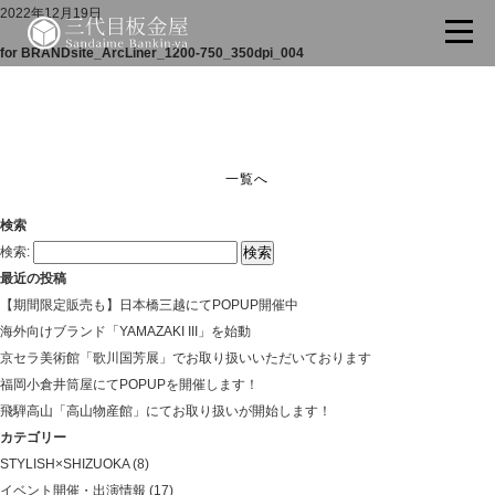
2022年12月19日
for BRANDsite_ArcLiner_1200-750_350dpi_004
一覧へ
検索
検索:
最近の投稿
【期間限定販売も】日本橋三越にてPOPUP開催中
海外向けブランド「YAMAZAKI III」を始動
京セラ美術館「歌川国芳展」でお取り扱いいただいております
福岡小倉井筒屋にてPOPUPを開催します！
飛騨高山「高山物産館」にてお取り扱いが開始します！
カテゴリー
STYLISH×SHIZUOKA
(8)
イベント開催・出演情報
(17)