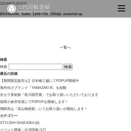
2024年01月25日
BRANDsite_Soliel_1200-750_350dpi_material-up
一覧へ
検索
検索:
最近の投稿
【期間限定販売も】日本橋三越にてPOPUP開催中
海外向けブランド「YAMAZAKI III」を始動
京セラ美術館「歌川国芳展」でお取り扱いいただいております
福岡小倉井筒屋にてPOPUPを開催します！
飛騨高山「高山物産館」にてお取り扱いが開始します！
カテゴリー
STYLISH×SHIZUOKA
(8)
イベント開催・出演情報
(17)