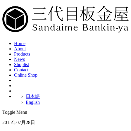
Home
About
Products
News
Shoplist
Contact
Online Shop
日本語
English
Toggle Menu
2015年07月28日