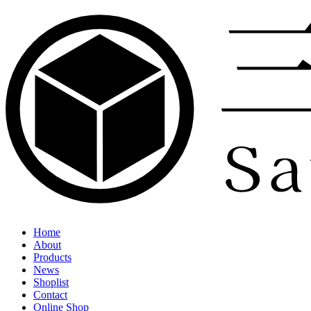
Home
About
Products
News
Shoplist
Contact
Online Shop