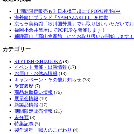
【期間限定販売も】日本橋三越にてPOPUP開催中
海外向けブランド「YAMAZAKI III」を始動
京セラ美術館「歌川国芳展」でお取り扱いいただいてお
福岡小倉井筒屋にてPOPUPを開催します！
飛騨高山「高山物産館」にてお取り扱いが開始します！
カテゴリー
STYLISH×SHIZUOKA
(8)
イベント開催・出演情報
(17)
お届け・お休み情報
(13)
キャンペーン・その他お知らせ
(38)
受賞履歴
(7)
商品お取扱い情報
(76)
展示会情報
(19)
新製品情報
(17)
期間限定販売情報
(21)
未分類
(8)
特集記事
(5)
製作過程・職人のこだわり
(4)