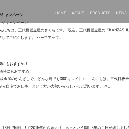
HOME
ABOUT
PRODUCTS
NEWS
ジキャンペーン
にちは。三代目板金屋のさくらです。 現在、三代目板金屋の「KANZASHI
ェアしてご紹介します。 ハーフアップ...
時にもおすすめ！
板金屋のかんざしで、どんな時でも360°キレイに✨ こんにちは。三代目板
ら自宅でお仕事、という方が大勢いらっしゃると思います。 そ...
1月8日で5歳に！🎊2015年から始まり、あっという間に5年の月日が経ちま