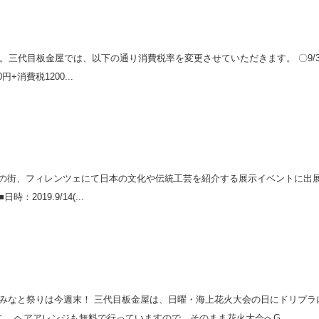
す。三代目板金屋では、以下の通り消費税率を変更させていただきます。 〇9/30日
円+消費税1200...
、フィレンツェにて日本の文化や伝統工芸を紹介する展示イベントに出展いたします
019.9/14(...
水みなと祭りは今週末！ 三代目板金屋は、日曜・海上花火大会の日にドリプラ
 ヘアアレンジも無料で行っていますので、そのまま花火大会へG...