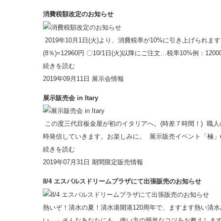
消費税額改定のお知らせ
2019年10月1日(火)より、消費税率が10%に引き上げられま
(8％)=12960円 〇10/1日(火)以降にご注文…税率10%例：12000
続きを読む
2019年09月11日
展示会情報
展示販売会 in Itary
この度三代目板金屋が初のイタリアへ。(時差７時間！) 職人の街
時発信していきます。お楽しみに。 展示販売イベント「極」■日時：2
続きを読む
2019年07月31日
期間限定販売情報
8/4 エスパルスドリームプラザにて出張販売のお知らせ
熱いぞ！清水の夏！清水港開港120周年で、ますます熱い清
い…」そんなあなたにも、使い方の簡単なコツをお教えします。