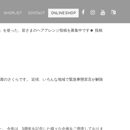
SHOPLIST
CONTACT
ONLINE SHOP
」を使った、皆さまのヘアアレンジ投稿を募集中です☻ 投稿
金屋のさくらです。 近頃、いろんな地域で緊急事態宣言が解除
した。 今年は、5周年を記念した様々な企画をご用意しておりま