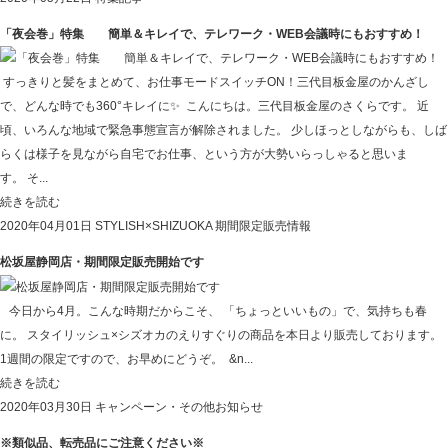
「夜会巻」特集 簡単＆キレイで、テレワーク・WEB会議時にもおすすめ！
すっきりと髪をまとめて、お仕事モードスイッチON！三代目板金屋のかんざし
で、どんな時でも360°キレイに✨ こんにちは。三代目板金屋のさくらです。 近
頃、いろんな地域で緊急事態宣言が解除されました。 少しほっとしながらも、しば
らくは様子を見ながら自宅でお仕事、という方が大勢いらっしゃると思いま
す。 そ...
続きを読む
2020年04月01日
STYLISH×SHIZUOKA
期間限定販売情報
松坂屋静岡店・期間限定販売開始です
今日から4月。こんな時期だからこそ、 「ちょっといいもの」で、気持ちも春
に。 スタイリッシュ×シズオカのえりすぐりの商品を本日より販売しております。
1週間の限定ですので、お早めにどうぞ。 &n...
続きを読む
2020年03月30日
キャンペーン・その他お知らせ
※類似品、転売品にご注意ください※