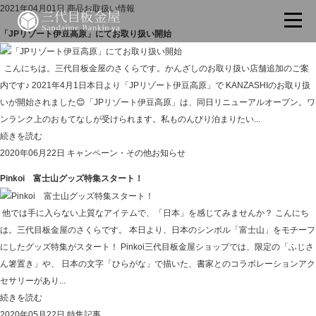
2021年04月01日
商品お取扱い情報
「JPリゾート伊豆高原」にてお取り扱い開始
こんにちは。三代目板金屋のさくらです。かんざしのお取り扱い店舗追加のご案
内です♪ 2021年4月1日本日より「JPリゾート伊豆高原」で KANZASHIのお取り扱
いが開始されました😊「JPリゾート伊豆高原」は、同日リニューアルオープン。ワ
ンランク上のおもてなしが受けられます。私ものんびり泊まりたい...
続きを読む
2020年06月22日
キャンペーン・その他お知らせ
Pinkoi 富士山グッズ特集スタート！
他では手に入らない上質なアイテムで、「日本」を感じてみませんか？ こんにち
は。三代目板金屋のさくらです。 本日より、日本のシンボル「富士山」をモチーフ
にしたグッズ特集がスタート！ Pinkoi三代目板金屋ショップでは、限定の「ふじさ
ん箸置き」や、 日本の文字「ひらがな」で描いた、書家とのコラボレーションアク
セサリーがあり...
続きを読む
2020年05月22日
特集記事