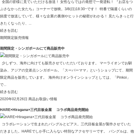
全国の皆様に見ていただける放送！ 女性ならではの発想で一発逆転！ 『お店をつ
ぶさなかった女たち』コーナーで放映。3/8(日)18:30~です！ 特番で隔週くらいの
頻度で放送していて、様々な企業の裏側やヒットの秘密がわかる！ 見たらきっと行
きたくなったり、...
続きを読む
期間限定販売情報
期間限定・シンガポールにて商品販売中
少しずつ、海外に向けても販売させていただいております。 マーライオンでお馴
染み、アジアの交差点シンガポール。「スーパーママ」というショップにて、期間
限定商品を販売しています。 海外向けオンラインショップとしては、「Pinkoi」
で...
続きを読む
2020年02月26日
商品お取扱い情報
HARE×Hiragana×三代目板金屋 コラボ商品発売開始
コラボレーションで生まれたバングルとピアス。三代目板金屋が製作させていた
だきました。HAREでしか手に入らない特別なアクセサリーです。 バングルは、他