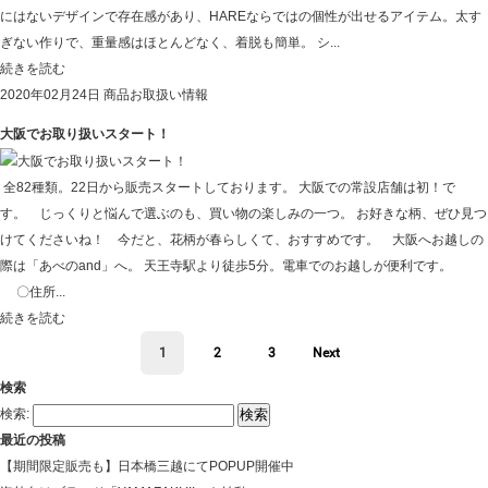
にはないデザインで存在感があり、HAREならではの個性が出せるアイテム。太す
ぎない作りで、重量感はほとんどなく、着脱も簡単。 シ...
続きを読む
2020年02月24日
商品お取扱い情報
大阪でお取り扱いスタート！
全82種類。22日から販売スタートしております。 大阪での常設店舗は初！で
す。 じっくりと悩んで選ぶのも、買い物の楽しみの一つ。 お好きな柄、ぜひ見つ
けてくださいね！ 今だと、花柄が春らしくて、おすすめです。 大阪へお越しの
際は「あべのand」へ。 天王寺駅より徒歩5分。電車でのお越しが便利です。
〇住所...
続きを読む
1
2
3
Next
検索
検索:
最近の投稿
【期間限定販売も】日本橋三越にてPOPUP開催中