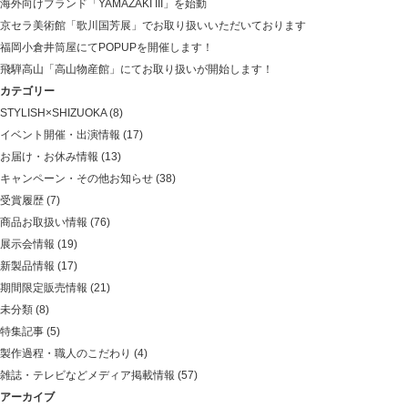
海外向けブランド「YAMAZAKI III」を始動
京セラ美術館「歌川国芳展」でお取り扱いいただいております
福岡小倉井筒屋にてPOPUPを開催します！
飛騨高山「高山物産館」にてお取り扱いが開始します！
カテゴリー
STYLISH×SHIZUOKA
(8)
イベント開催・出演情報
(17)
お届け・お休み情報
(13)
キャンペーン・その他お知らせ
(38)
受賞履歴
(7)
商品お取扱い情報
(76)
展示会情報
(19)
新製品情報
(17)
期間限定販売情報
(21)
未分類
(8)
特集記事
(5)
製作過程・職人のこだわり
(4)
雑誌・テレビなどメディア掲載情報
(57)
アーカイブ